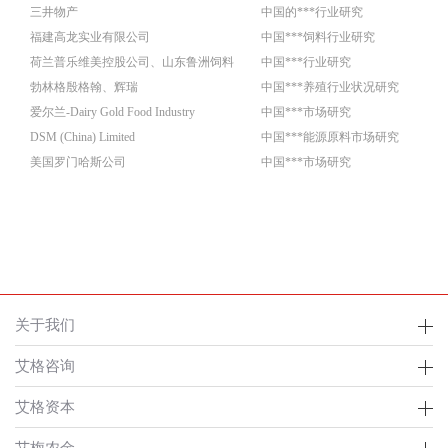
三井物产
中国的***行业研究
福建高龙实业有限公司
中国***饲料行业研究
荷兰普乐维美控股公司、山东鲁洲饲料
中国***行业研究
勃林格殷格翰、辉瑞
中国***养殖行业状况研究
爱尔兰-Dairy Gold Food Industry
中国***市场研究
DSM (China) Limited
中国***能源原料市场研究
美国罗门哈斯公司
中国***市场研究
关于我们
艾格咨询
艾格资本
艾梅农金