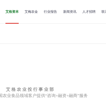
艾格资本
艾梅农金
行业报告
新闻资讯
人才招聘
联
艾 格 农 业 投 行 事 业 部
国农业食品领域客户提供“咨询+融资+融商”服务