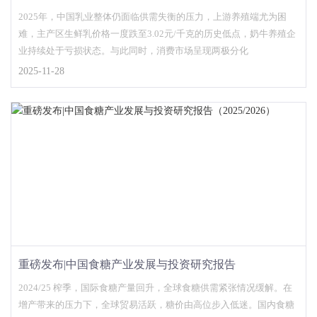
2025年，中国乳业整体仍面临供需失衡的压力，上游养殖端尤为困
难，主产区生鲜乳价格一度跌至3.02元/千克的历史低点，奶牛养殖企
业持续处于亏损状态。与此同时，消费市场呈现两极分化
2025-11-28
重磅发布|中国食糖产业发展与投资研究报告
（2025/2026）
2024/25 榨季，国际食糖产量回升，全球食糖供需紧张情况缓解。在
增产带来的压力下，全球贸易活跃，糖价由高位步入低迷。国内食糖