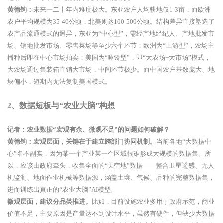
黄德钧：
未来一二十年内难度极大。东亚农户人均耕地仅1-3亩，而欧洲
农户平均规模为35-40公顷，北美则达100-500公顷。结构差异直接塑造了
农产品流通模式的迥异，东亚为“中心型”，需经产地经纪人、产地批发市
场、销地批发市场、零售菜场等至少六个环节；欧洲为“上游型”，农场主
播种后即在中心市场拍卖；美国为“哑铃型”，即“大农场+大市场”模式，
大农场通过集装箱直销大市场，中间环节极少。而中国农户基数庞大、地
块偏小，短期内无法复制美国模式。
2、
数据短板与“农业大脑”构想
记者：农业数据“宏观有余、微观不足”的问题如何破解？
黄德钧：
宏观层面，关键在于建立跨部门协同机制。
当前各地“大数据中
心”名不副实，因为某一个产业某一个区域很难形成大规模的数据集。所
以，应该由政府牵头，收集全面的“天空地”数据——整合卫星遥感、无人
机监测、地面作业机械等数据源，涵盖土壤、气候、品种的完整数据集，
进而训练出真正的“农业大脑”AI模型。
微观层面，建议分品类推进。
比如，目前设施农业多用于政府示范，商业
价值不足，主要原因是产量达不到设计水平，虽然有硬件，但缺少大数据