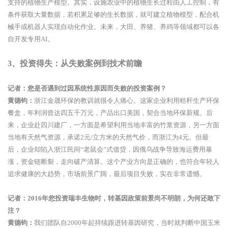
支持的植物生产模型。其实，设施农业中的植物生长过程由人工控制，有
条件获取大量数据，若积累足够的生长数据，就可建立植物模型，配合机
械手或机器人实现自动化作业。未来，大田、养猪、养鸡等领域都可以各
自开发专用AI。
3、
投资得失：从失败案例到技术前瞻
记者：您是否遇到过因系统性原因而失败的投资案例？
黄德钧：
浙江金晟环保的教训就很令人痛心。这家企业利用秸秆生产环保
餐盒，年利润曾达四五千万元，产品出口美国，契合当地环保新规。后
来，企业赴四川建厂，一方面是希望利用当地丰富的竹浆资源，另一方面
当地有天然气资源，承诺2元/立方米的天然气价，而浙江为4元。但最
后，企业却陷入浙江民间“老鼠会”式借贷，因俄乌战争导致海运费用暴
涨，资金链断裂，走向破产清算。这个产业方向是正确的，也符合年轻人
追求健康的大趋势，市场前景广阔，最后项目失败，实在非常遗憾。
记者：2016年您投资瑞丰生物时，转基因政策前景尚不明朗，为何还敢下
注？
黄德钧：
我们团队自2000年起持续跟进转基因研究，当时就判断中国玉米