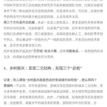
中国科学院天津工业生物技术研究所马延和教授团队为例，已能在实验室
条件下将二氧化碳转化为淀粉或蔗糖，但是成本太高，可以说，合成生物
学的商业可行性的最大难点就是耗能、人员等成本太高。
第三个方向是作业机械，
未必一定是人形机器人，更多是面向具体农事操
作的自动化设备，比如机械手。以蓝莓产业为例，近年来市场利润可观，
但我们在调研中发现，用工难题突出，采摘高度依赖人工，每到旺季常招
不到人。所以像这样一些面向生产一线的实际需求，开发适合的技术装
备，是非常有必要去投入的。
此外就是刚才提及的
“天空地”农业大脑
，还有
功能食品
——虽然国内尚未
立法，但老龄化趋势将催生巨大需求。
4、
乡村振兴：直面二元结构，实现三个“必然”
记者：有人调侃“乡村振兴就是把农村变成城市休闲地”，您认同吗？
黄德钧：
不认同。百年前晏阳初、梁漱溟等先贤面对的城乡二元结构，至
今未有根本改变。大城市基础设施不输发达国家，但大城市周边因虹吸效
应等原因，乡村发展仍然滞后。此外，户籍制度、征地制度等历史遗留问
题，也使教育、基建水平的城乡差距明显。晏阳初当年办扫盲班，主