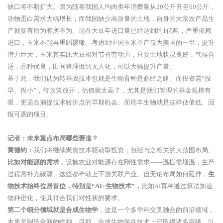
缺口将不断扩大。因为随着我国人均肉类年消费量从20公斤升至60公斤，
动物蛋白需求大幅增长，而我国缺少高质量的土地，自身的大宗农产品生
产就要有所为有所不为。现在大豆年进口量已经达到约1亿吨，严重依赖
进口，玉米不能再重蹈覆辙。考虑到中国玉米单产仅为美国的一半，提升
潜力巨大，玉米其实比大豆相对节省劳动力，只要土地状况良好，气候合
适，品种优良，田间管理做到无人化，可以大幅提升产量。
基于此，我们认为转基因技术也就是生物育种是必经之路。而投资需“投
早、投小”，待政策放开，估值就太高了，尤其是我们管理的基金规模有
限，更适合捕捉技术转折点的早期机会。而瑞丰生物就是这样估值低、回
报可观的项目。
记者：未来重点布局哪些赛道？
黄德钧：
我们将继续聚焦技术驱动型投资，包括与之相关的大范围布局。
比如对能源的需求
，设施农业对能源存在刚性需求——温棚需增温，生产
过程需补充碳源，这些都牵动上下游关联产业。但无论布局如何延伸，
生
物技术始终位居首位，特别是“AI+生物技术”，
比如AI育种通过算法加速
物种进化，使其符合我们对性状的要求。
第二个细分领域就是合成生物学
，这是一个多学科交叉融合的前沿领域，
本质是制造全新的物种。目前，合成生物学在技术上已取得诸多突破。以