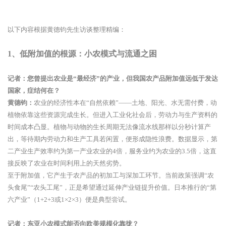
以下内容根据黄德钧先生访谈整理精编：
1、低附加值的根源：小农模式与流通之困
记者：您曾提出农业是“最经济”的产业，但我国农产品附加值远低于发达
国家，症结何在？
黄德钧：
农业的经济性本在“自然依赖”——土地、阳光、水无需付费，动
植物依靠这些资源完成生长。但进入工业化社会后，劳动力与生产资料的
时间成本凸显。植物与动物的生长周期无法像流水线那样以分秒计算产
出，等待期内劳动力和生产工具若闲置，便形成隐性浪费。数据显示，第
二产业生产效率约为第一产业农业的4倍，服务业约为农业的3.5倍，这直
接反映了农业在时间利用上的天然劣势。
至于附加值，它产生于农产品的初加工与深加工环节。当前政策强调“农
头食尾”“农头工尾”，正是希望通过延伸产业链提升价值。日本推行的“第
六产业”（1+2+3或1×2×3）便是典型尝试。
记者：东亚小农模式能否向欧美规模化靠拢？