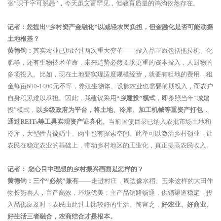
张“识千字可脱愚”，今天虽文盲罕见，但教育质量的鸿沟依然存在。
记者：您提出“乡村资产金融化”以减轻农民负担，但金融化是否可能动摇
土地根基？
黄德钧：
其实农业已历经过两次重大变革——投入品革命包括拖拉机、化
肥等，还有生物技术革命，未来趋势必然要求更重的资本投入，人财物的
多项投入。比如，现在土地要实现适度规模经营，就要有租地的费用，租
金每亩600-1000元不等，养殖生物体、设施农业也需要前期投入，而农户
自身积累难以承担。因此，我建议采用
“乡建投”模式
，即参照当年“城建
投”模式，
以乡级政府为平台，将土地、冷库、加工机械等重资产打包，
通过REITs等工具实现资产证券化。
当前国债目录已纳入农批市场土地和
冷库，大型牲畜像奶牛、肉牛也有探索空间。此举可以激活乡村创业，让
农民在稳定农业的基础上，带动乡村地区的工业化，真正提高农民收入。
记者： 您心目中理想的乡村振兴画面是怎样的？
黄德钧：
三个“必然”兼有
——走进村庄，周边像水稻、玉米这样的大田作
物长势喜人，亩产高效，环境优美；主产品销路畅通，供销渠道稳定，投
入品供应及时；农民由此过上比较好的生活。简言之，
好农业、好商业、
好生活三者融合，农商结合才是根本。